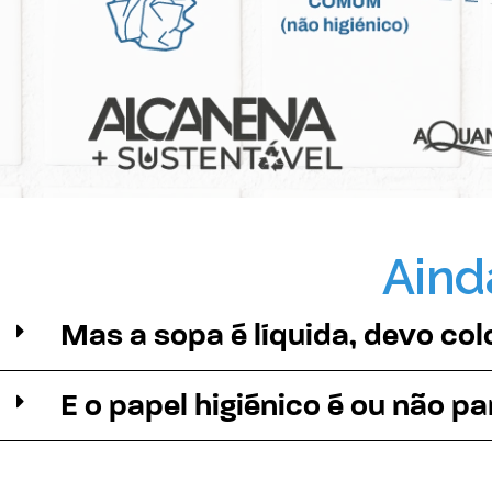
Aind
Mas a sopa é líquida, devo col
E o papel higiénico é ou não pa