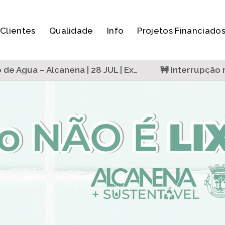
Clientes
Qualidade
Info
Projetos Financiado
🚧 Interrupção 
🚧 Interrupção no Abastecimento de Água – Alcanena | 28 JUL | Extensão de corte