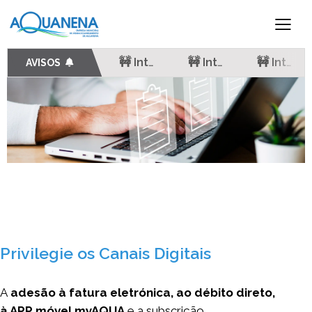
Constrangimentos no Abastecimento de Água – Gouxaria | 3 JUL
AVISOS
🚧 Interrupção no Abastecimento de Água – Alcanena | 4 AGO
🚧 Interrupção no Abastecimento de Água – Minde | 29 JUL
🚧 Interrupção no Abastecimento de Água – Alcanena | 28 JUL | Extensão de corte
🚧 Interrupção no Abastecimento de Água – Alcanena | 27 jul
Privilegie os Canais Digitais
A
adesão à fatura eletrónica, ao débito direto,
à APP móvel myAQUA
e a subscrição